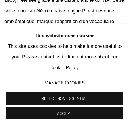
1985), réalisée grâce à une carte blanche du VIA. Cette
série, dont la célèbre chaise longue Pi est devenue
emblématique, marque l'apparition d'un vocabulaire
radical où chaque forme résulte d'une logique
This website uses cookies
géométrique et constructive plutôt que d'une recherche
This site uses cookies to help make it more useful to
décorative. Les collections Containers, Pour faire salon
you. Please contact us to find out more about our
ou Initiales, éditées par la galerie Néotù, imposent
Cookie Policy.
rapidement Martin Szekely comme l'un des créateurs
MANAGE COOKIES
majeurs du design français des années 1980.
REJECT NON ESSENTIAL
À partir du milieu des années 1990, son travail connaît
ACCEPT
une évolution décisive. En formulant le principe de « Ne
plus dessiner », Martin Szekely renonce à l'idée d'un