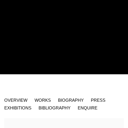
MARTIN SZEKELY (B. 1956)
OVERVIEW
WORKS
BIOGRAPHY
PRESS
FRENCH
EXHIBITIONS
BIBLIOGRAPHY
ENQUIRE