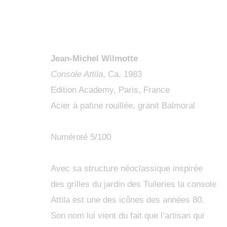
Jean-Michel Wilmotte
Console Attila
, Ca. 1983
Edition Academy, Paris, France
ARTWORKS
Acier à patine rouillée, granit Balmoral
Numéroté 5/100
Avec sa structure néoclassique inspirée
des grilles du jardin des Tuileries la console
MANAGE COOKIES
Attila est une des icônes des années 80.
COPYRIGHT © 2024 KETABI BOURDET
SITE BY ARTLOGIC
Son nom lui vient du fait que l’artisan qui