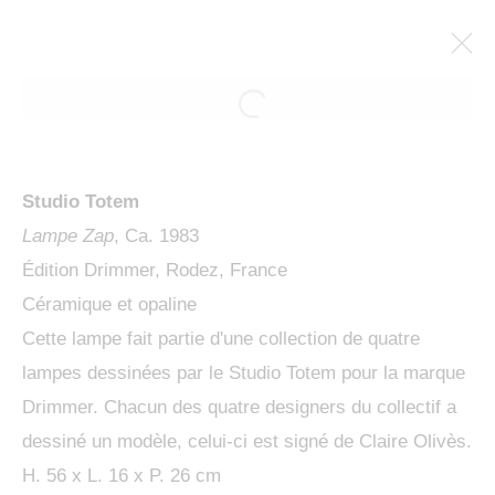
ARTWORKS
Studio Totem
Lampe Zap
, Ca. 1983
Édition Drimmer, Rodez, France
Céramique et opaline
Cette lampe fait partie d'une collection de quatre
MANAGE COOKIES
lampes dessinées par le Studio Totem pour la marque
COPYRIGHT © 2024 KETABI BOURDET
Drimmer. Chacun des quatre designers du collectif a
dessiné un modèle, celui-ci est signé de Claire Olivès.
SITE BY ARTLOGIC
H. 56 x L. 16 x P. 26 cm