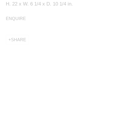
H. 22 x W. 6 1/4 x D. 10 1/4 in.
ENQUIRE
This website uses cookies
SHARE
This site uses cookies to help make it more useful to
you. Please contact us to find out more about our
Cookie Policy.
MANAGE COOKIES
REJECT NON ESSENTIAL
ACCEPT