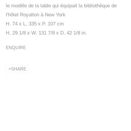
le modèle de la table qui équipait la bibliothèque de
l'hôtel Royalton à New York
H. 74 x L. 335 x P. 107 cm
H. 29 1/8 x W. 131 7/8 x D. 42 1/8 in.
ENQUIRE
This website uses cookies
This site uses cookies to help make it more useful to
SHARE
PENCK / STARCK
you. Please contact us to find out more about our
Cookie Policy.
KETABI BOURDET - 22, PASSAGE DAUPHINE 75006 PARIS
MANAGE COOKIES
MANAGE COOKIES
COPYRIGHT © 2024 KETABI BOURDET
SITE BY ARTLOGIC
REJECT NON ESSENTIAL