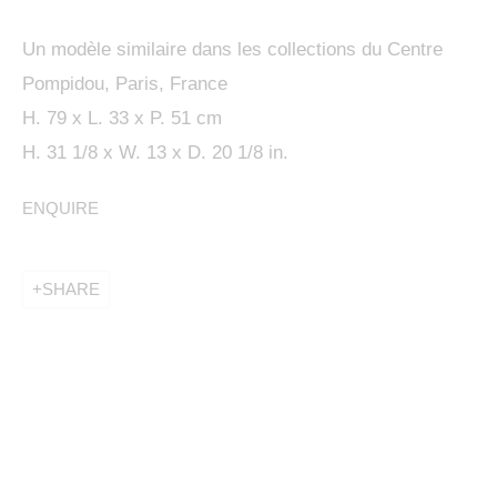
Un modèle similaire dans les collections du Centre
Pompidou, Paris, France
H. 79 x L. 33 x P. 51 cm
H. 31 1/8 x W. 13 x D. 20 1/8 in.
ENQUIRE
This website uses cookies
This site uses cookies to help make it more useful to
SHARE
PENCK / STARCK
you. Please contact us to find out more about our
Cookie Policy.
KETABI BOURDET - 22, PASSAGE DAUPHINE 75006 PARIS
MANAGE COOKIES
MANAGE COOKIES
COPYRIGHT © 2024 KETABI BOURDET
SITE BY ARTLOGIC
REJECT NON ESSENTIAL