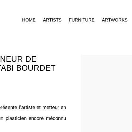
HOME
ARTISTS
FURNITURE
ARTWORKS
NNEUR DE
Open a larger version o
TABI BOURDET
résente l’artiste et metteur en
un plasticien encore méconnu