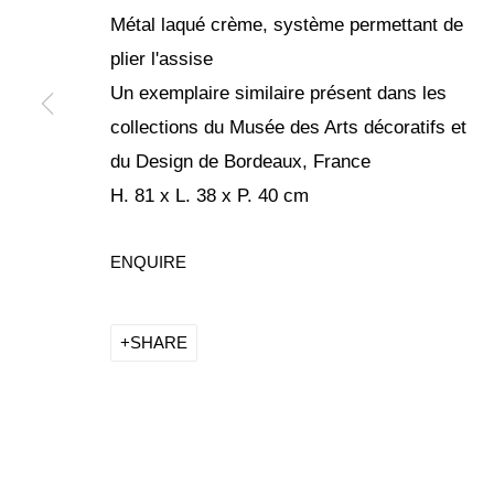
Métal laqué crème, système permettant de
plier l'assise
Un exemplaire similaire présent dans les
collections du Musée des Arts décoratifs et
PHILIPPE STA
du Design de Bordeaux, France
H. 81 x L. 38 x P. 40 cm
KETABI BOURDET - 22 PASSAGE DAUPHINE, 75006
ENQUIRE
SHARE
PHILIPPE STARCK, UBIK
KETABI BOURDET - 22 PASSAGE DAUPHINE, 75006