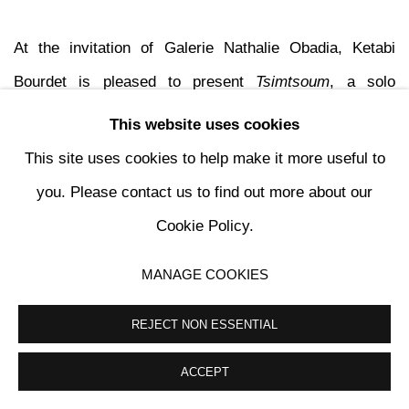
At the invitation of Galerie Nathalie Obadia, Ketabi
Bourdet is pleased to present
Tsimtsoum
, a solo
exhibition by Audrey Guttman, on the occasion of Art
This website uses cookies
Brussels 2023.
This site uses cookies to help make it more useful to
you. Please contact us to find out more about our
According to Kabbalistic cosmogony,
Tsimtsoum
refers
Cookie Policy.
to the first in a sequence of processes that led to the
MANAGE COOKIES
creation of the world. Before the beginning, there was
only the
ein sof
, a single infinite unity of divine
REJECT NON ESSENTIAL
presence. To make room for finite, distinctive worlds to
ACCEPT
exist, God had to contract, or conceal, his infinite light.