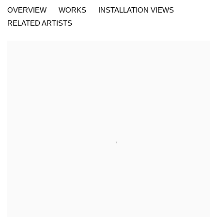
AUDREY GUTTMAN, TSIMTSOUM
OVERVIEW
WORKS
INSTALLATION VIEWS
GALERIE NATHALIE OBADIA, 8 RUE CHARLES DECOSTER, 
RELATED ARTISTS