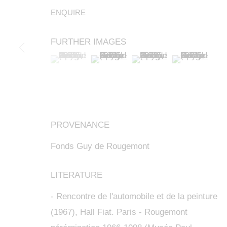
ENQUIRE
GUY DE ROU
FURTHER IMAGES
(View a larger image of thumbnail 1 )
, currently selected.
, currently selected.
, currently selected.
(View a larger image of thumbnail 2 
(View a larger image of t
(View a larger
TOUT
KETABI BOURDET - 22, PASSAGE DAUPHINE 75006
PROVENANCE
Fonds Guy de Rougemont
LITERATURE
GUY DE ROUGEMONT, PEIN
- Rencontre de l'automobile et de la peinture
KETABI BOURDET - 22, PASSAGE DAUPHINE 75006
(1967), Hall Fiat. Paris - Rougemont