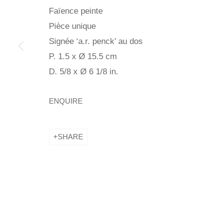
Faïence peinte
Pièce unique
Signée ‘a.r. penck’ au dos
P. 1.5 x Ø 15.5 cm
PENCK / STA
D. 5/8 x Ø 6 1/8 in.
ENQUIRE
KETABI BOURDET - 22, PASSAGE DAUPHINE 75006
SHARE
PENCK / STARCK
KETABI BOURDET - 22, PASSAGE DAUPHINE 75006