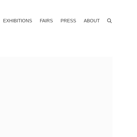
EXHIBITIONS
FAIRS
PRESS
ABOUT
f the following image in a popup: