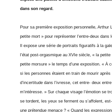
dans son regard.
Pour sa première exposition personnelle, Arthur L
petite mort »
pour représenter l’entre-deux dans l
Il expose une série de portraits
figuratifs à la ga
l’état post-or
gasmique au XVI
e
siècle, « la petit
petite morsure » le temps d’une exposition. « À
c
si les personnes étaient en train de mourir après 
d’incertitude dans l’ivresse, cet entre- deux entre 
m’intéresse.
» Sur chaque
visage l’émotion se tr
se tordent, les yeux se ferment ou s’affolent, est-c
une prétendue menace ? «
Quand les expressions