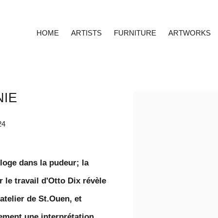
HOME
ARTISTS
FURNITURE
ARTWORKS
NIE
Open a larger version o
24
loge dans la pudeur; la
r le travail d'Otto Dix révèle
telier de St.Ouen, et
ement une interprétation