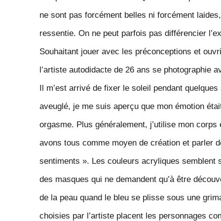
ne sont pas forcément belles ni forcément laides,
ressentie. On ne peut parfois pas différencier
l’e
Souhaitant jouer avec les préconceptions et ouvrir 
l’artiste autodidacte de 26 ans se photographie a
I
l m’est arrivé de fixer le
soleil pendant quelques
aveuglé, je me suis aperçu que mon émotion était
orgasme. Plus généralement, j’utilise mon corps e
avons tous comme moyen de création et parler d
sentiments
». Les couleurs acryliques semblent s
des masques qui ne demandent qu’à être décou
v
de la peau quand le bleu se plisse
sous une grima
choisies par l’artiste placent les personnages 