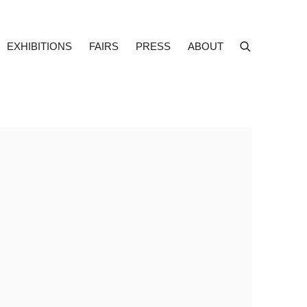
EXHIBITIONS
FAIRS
PRESS
ABOUT
f the following image in a popup: