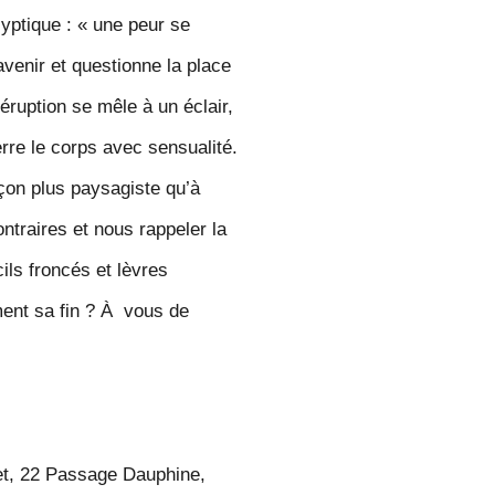
lyptique : «
une peur se
avenir et questionne la place
éruption se mêle à un éclair,
erre le corps avec sensua
lité.
çon plus paysagiste qu’à
traires et nous rappeler la
ils froncés et lèvres
ement sa fin ? À vous de
et, 22 Passage Dauphine,