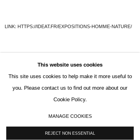
LINK: HTTPS://IDEAT.FR/EXPOSITIONS-HOMME-NATURE/
This website uses cookies
126
OF 196
PREVIOUS
NEXT
This site uses cookies to help make it more useful to
you. Please contact us to find out more about our
Cookie Policy.
MANAGE COOKIES
MANAGE COOKIES
COPYRIGHT © 2024 KETABI BOURDET
SITE BY ARTLOGIC
REJECT NON ESSENTIAL