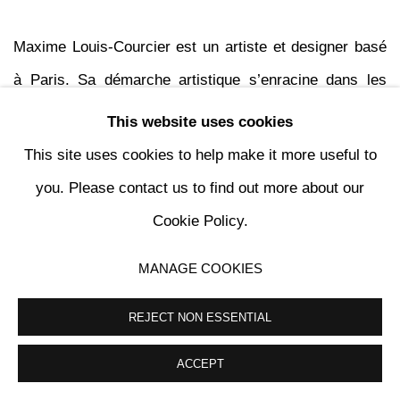
Maxime Louis-Courcier
est un artiste et designer basé
à Paris. Sa démarche artistique s’enracine dans les
problématiques
d’obsolescence, d’excès de technicité
This website uses cookies
et de surconsommation, tout en cherchant à apporter
This site uses cookies to help make it more useful to
de nouvelles réponses aux défis écologiques
you. Please contact us to find out more about our
contemporains. “Matières Spécifiques”, son projet de
Cookie Policy.
diplôme de designer industriel de l’ENSCI les ateliers,
MANAGE COOKIES
illustre cette approche et a été récompensé par un Red
Dot Best of the Best et une Mention Spéciale à la Villa
REJECT NON ESSENTIAL
Noailles en 2019.
ACCEPT
Son travail se situe à la frontière entre industrie et