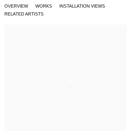
SOLITUDES - IN ALTO COLORI
OVERVIEW
WORKS
INSTALLATION VIEWS
KETABI BOURDET - 22, PASSAGE DAUPHINE, 75006 PARIS
RELATED ARTISTS