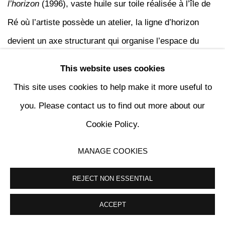
l’horizon
(1996), vaste huile sur toile réalisée à l’île de
Ré où l’artiste possède un atelier, la ligne d’horizon
devient un axe structurant qui organise l’espace du
tableau comme un paysage cosmique.
This website uses cookies
This site uses cookies to help make it more useful to
Les œuvres de la fin des années 1990, telles que
Nos
you. Please contact us to find out more about our
Chemins
(1998) et
Les Mystères du Château
(1998),
Cookie Policy.
développent une iconographie plus architecturée, où se
MANAGE COOKIES
mêlent structures mentales, figures et fragments de
paysages imaginaires.
REJECT NON ESSENTIAL
ACCEPT
Cette dimension archaïque et mythologique se prolonge