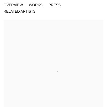
RICHARD TEXIER, COSMOGRAPHIES 1
OVERVIEW
WORKS
PRESS
KETABI BOURDET - 22, PASSAGE DAUPHINE 75006 PARIS
RELATED ARTISTS