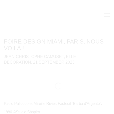
FOIRE DESIGN MIAMI, PARIS, NOUS
VOILÀ !
JEAN-CHRISTOPHE CAMUSET, ELLE
DÉCORATION, 21 SEPTEMBER 2023
Open a larger version of the following image in a popup:
Paolo Pallucco et Mireille Rivier, Fauteuil "Barba d'Argento",
1986 ©Studio Shapiro