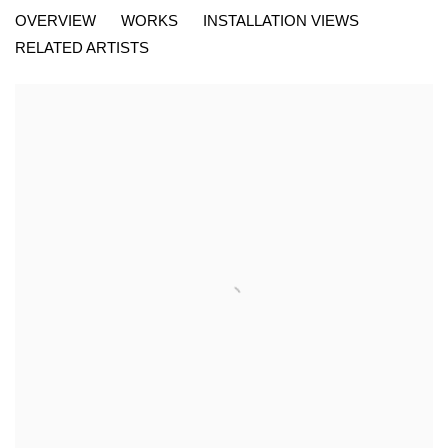
PHILIPPE STARCK, L'ESPRIT DE LA FO
OVERVIEW
WORKS
INSTALLATION VIEWS
KETABI BOURDET - 22, PASSAGE DAUPHINE 75006
RELATED ARTISTS