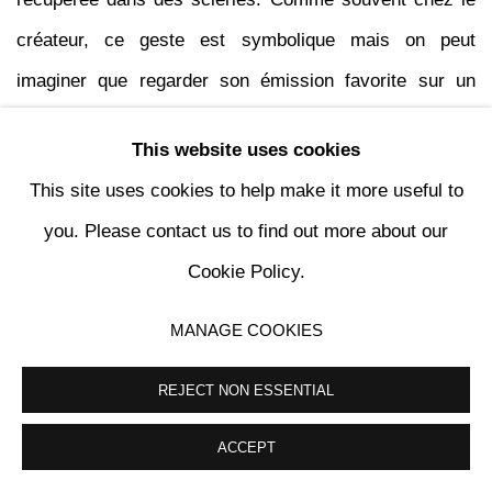
créateur, ce geste est symbolique mais on peut
imaginer que regarder son émission favorite sur un
téléviseur en bois plutôt qu’en plastique noir ait pu faire
This website uses cookies
naître quelques vocations écologistes.
This site uses cookies to help make it more useful to
you. Please contact us to find out more about our
Là où Starck excelle, c’est dans la convocation de la
Cookie Policy.
mémoire collective et d’archétypes à travers les objets
qu’il cite, non sans surréalisme. En 1989, il revisite
MANAGE COOKIES
pour Driade la traditionnelle chaise rustique paillée avec
REJECT NON ESSENTIAL
une collection de six modèles, tous plus étranges les
uns que les autres: Tessa Nature, Placide of the Wood,
ACCEPT
Dick Deck, Anna Rustica, Bob Dubois et Jane Paille.